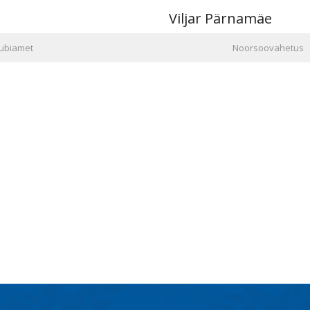
Viljar Pärnamäe
lubiamet
Noorsoovahetus