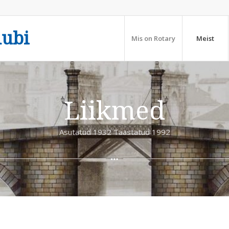
lubi
Mis on Rotary
Meist
Liikmed
Asutatud 1932 Taastatud 1992