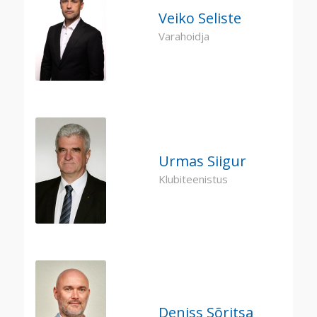
Veiko Seliste
Varahoidja
Urmas Siigur
Klubiteenistus
Deniss Sõritsa