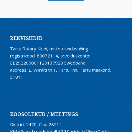
REKVISIIDID
Tartu Rotary Klubi, mittetulundusühing
registrikood: 80072114, arvelduskonto:
EE292200001120137920 Swedbank
aadress: E. Wiiralti tn 1, Tartu linn, Tartu maakond,
51011
KOOSOLEKUD / MEETINGS
District 1420, Club 28514
Klubilõunad reedeti kell 12:30 Vilde ja Vine (Tartu