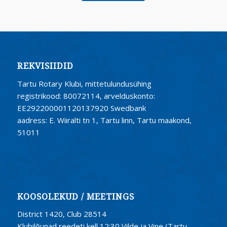
REKVISIIDID
Tartu Rotary Klubi, mittetulundusühing
registrikood: 80072114, arvelduskonto:
EE292200001120137920 Swedbank
aadress: E. Wiiralti tn 1, Tartu linn, Tartu maakond,
51011
KOOSOLEKUD / MEETINGS
District 1420, Club 28514
Klubilõunad reedeti kell 12:30 Vilde ja Vine (Tartu