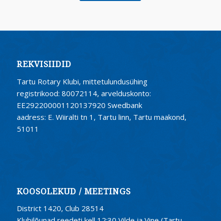
REKVISIIDID
Tartu Rotary Klubi, mittetulundusühing
registrikood: 80072114, arvelduskonto:
EE292200001120137920 Swedbank
aadress: E. Wiiralti tn 1, Tartu linn, Tartu maakond,
51011
KOOSOLEKUD / MEETINGS
District 1420, Club 28514
Klubilõunad reedeti kell 12:30 Vilde ja Vine (Tartu