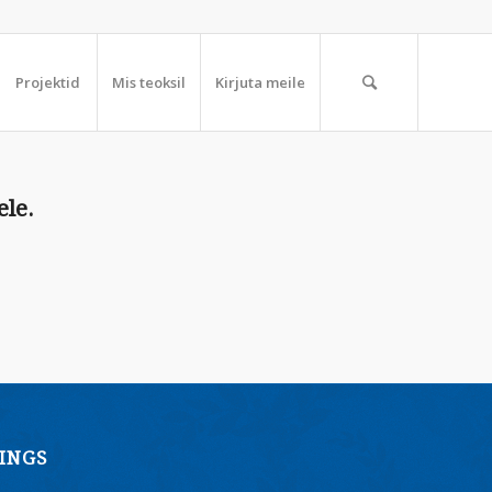
Projektid
Mis teoksil
Kirjuta meile
ele.
INGS