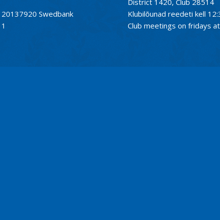
District 1420, Club 28514
01120137920 Swedbank
Klubilõunad reedeti kell 12:
11
Club meetings on fridays at 