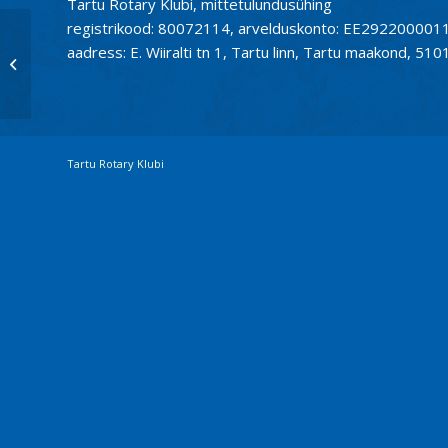
Tartu Rotary Klubi, mittetulundusühing
registrikood: 80072114, arvelduskonto: EE2922000
aadress: E. Wiiralti tn 1, Tartu linn, Tartu maakond, 510
Klubikoosolek 04.jaanuar
Tartu Rotary Klubi