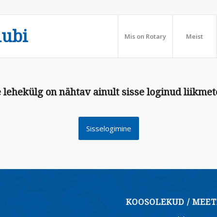
lubi
Mis on Rotary
Meist
 lehekülg on nähtav ainult sisse loginud liikmet
Sisselogimine
KOOSOLEKUD / MEET