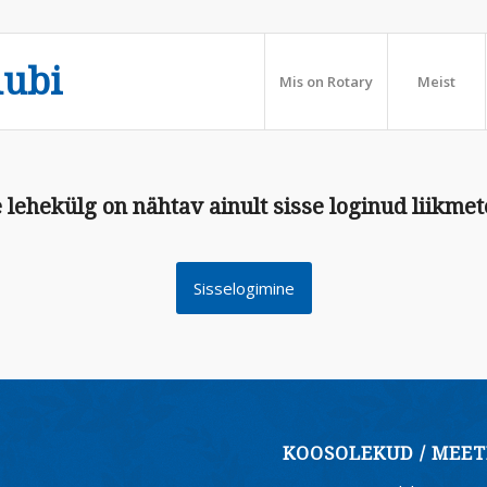
lubi
Mis on Rotary
Meist
 lehekülg on nähtav ainult sisse loginud liikmet
Sisselogimine
KOOSOLEKUD / MEET