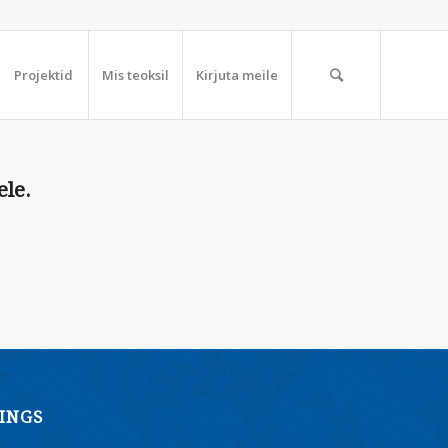
Projektid
Mis teoksil
Kirjuta meile
ele.
INGS