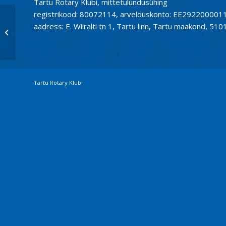
Tartu Rotary Klubi, mittetulundusühing
registrikood: 80072114, arvelduskonto: EE2922000
aadress: E. Wiiralti tn 1, Tartu linn, Tartu maakond, 510
koosolek 09. okt 2015
Tartu Rotary Klubi