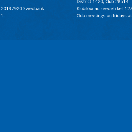
District 1420, Club 28514
01120137920 Swedbank
Klubilõunad reedeti kell 12:
11
Club meetings on fridays at 