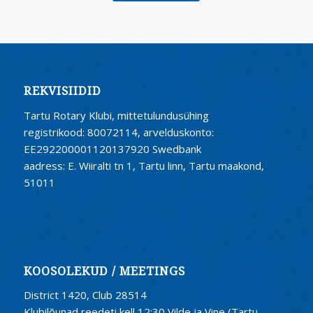
REKVISIIDID
Tartu Rotary Klubi, mittetulundusühing
registrikood: 80072114, arvelduskonto:
EE292200001120137920 Swedbank
aadress: E. Wiiralti tn 1, Tartu linn, Tartu maakond,
51011
KOOSOLEKUD / MEETINGS
District 1420, Club 28514
Klubilõunad reedeti kell 12:30 Vilde ja Vine (Tartu