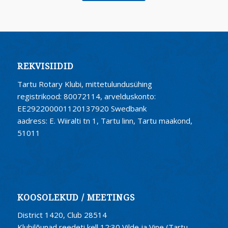
REKVISIIDID
Tartu Rotary Klubi, mittetulundusühing
registrikood: 80072114, arvelduskonto:
EE292200001120137920 Swedbank
aadress: E. Wiiralti tn 1, Tartu linn, Tartu maakond,
51011
KOOSOLEKUD / MEETINGS
District 1420, Club 28514
Klubilõunad reedeti kell 12:30 Vilde ja Vine (Tartu