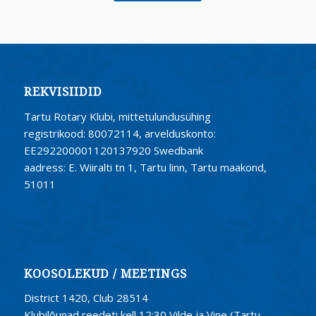
REKVISIIDID
Tartu Rotary Klubi, mittetulundusühing
registrikood: 80072114, arvelduskonto:
EE292200001120137920 Swedbank
aadress: E. Wiiralti tn 1, Tartu linn, Tartu maakond,
51011
KOOSOLEKUD / MEETINGS
District 1420, Club 28514
Klubilõunad reedeti kell 12:30 Vilde ja Vine (Tartu