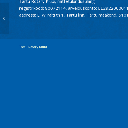
Tartu Rotary Klubi, mittetulundusühing
registrikood: 80072114, arvelduskonto: EE2922000
Klubi videokoosolekud
aadress: E. Wiiralti tn 1, Tartu linn, Tartu maakond, 510
ERIOLUKORRA tingimustes –
instruktsioon KÕIGIL...
Tartu Rotary Klubi