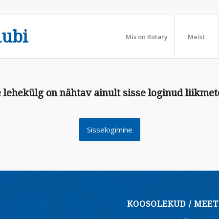
lubi
Mis on Rotary
Meist
 lehekülg on nähtav ainult sisse loginud liikmet
Sisselogimine
KOOSOLEKUD / MEET