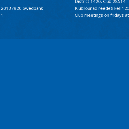
District 1420, Club 28514
01120137920 Swedbank
Klubilõunad reedeti kell 12:
11
Club meetings on fridays at 