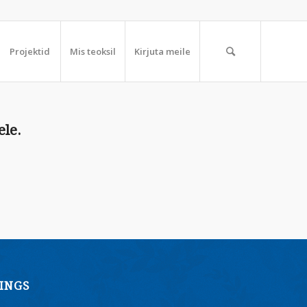
Projektid
Mis teoksil
Kirjuta meile
ele.
INGS