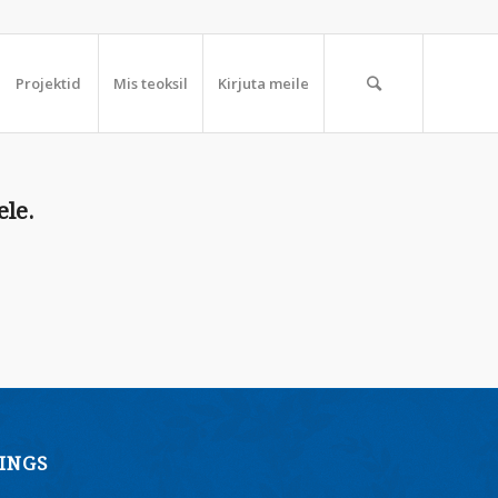
Projektid
Mis teoksil
Kirjuta meile
ele.
INGS