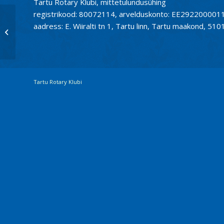
Tartu Rotary Klubi, mittetulundusühing
registrikood: 80072114, arvelduskonto: EE2922000
aadress: E. Wiiralti tn 1, Tartu linn, Tartu maakond, 510
KUTSE “Hüvasti EPA
võimla!”
Tartu Rotary Klubi