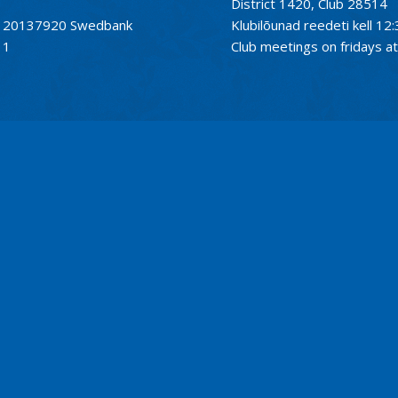
District 1420, Club 28514
01120137920 Swedbank
Klubilõunad reedeti kell 12:
11
Club meetings on fridays at 