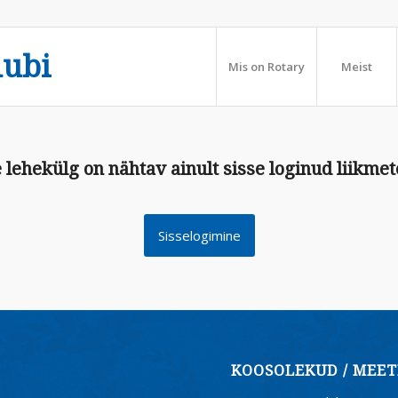
lubi
Mis on Rotary
Meist
 lehekülg on nähtav ainult sisse loginud liikmet
Sisselogimine
KOOSOLEKUD / MEET