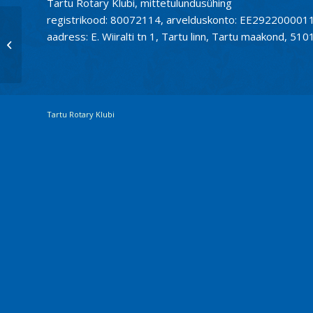
Tartu Rotary Klubi, mittetulundusühing
registrikood: 80072114, arvelduskonto: EE2922000
Kiri Rotary kodulehelt: Infopäring
aadress: E. Wiiralti tn 1, Tartu linn, Tartu maakond, 510
meie klubi asutajaliikme Mart
Jänese o...
Tartu Rotary Klubi