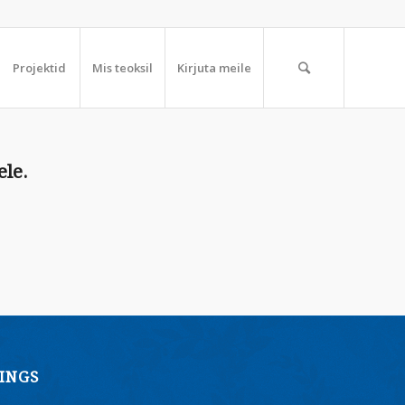
Projektid
Mis teoksil
Kirjuta meile
ele.
INGS