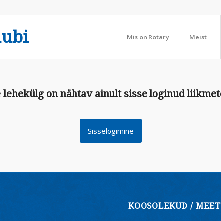
lubi
Mis on Rotary
Meist
 lehekülg on nähtav ainult sisse loginud liikmet
Sisselogimine
KOOSOLEKUD / MEET