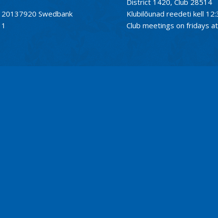
District 1420, Club 28514
01120137920 Swedbank
Klubilõunad reedeti kell 12:
11
Club meetings on fridays at 