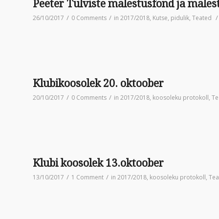
Peeter Tulviste mälestusfond ja mäles
/
/
/
26/10/2017
0 Comments
in
2017/2018
,
Kutse
,
pidulik
,
Teated
Klubikoosolek 20. oktoober
/
/
20/10/2017
0 Comments
in
2017/2018
,
koosoleku protokoll
,
Te
Klubi koosolek 13.oktoober
/
/
13/10/2017
1 Comment
in
2017/2018
,
koosoleku protokoll
,
Tea