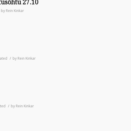
tusõhtu 27.10
by
Rein Kinkar
/
ated
by
Rein Kinkar
/
ted
by
Rein Kinkar