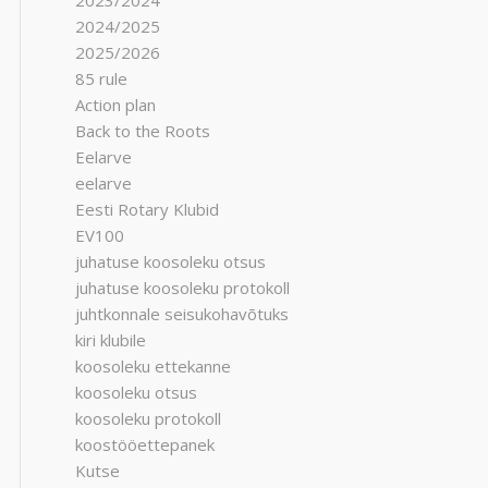
2023/2024
2024/2025
2025/2026
85 rule
Action plan
Back to the Roots
Eelarve
eelarve
Eesti Rotary Klubid
EV100
juhatuse koosoleku otsus
juhatuse koosoleku protokoll
juhtkonnale seisukohavõtuks
kiri klubile
koosoleku ettekanne
koosoleku otsus
koosoleku protokoll
koostööettepanek
Kutse