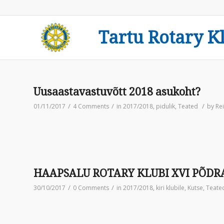
Tartu Rotary K
Uusaastavastuvõtt 2018 asukoht?
/
/
/
01/11/2017
4 Comments
in
2017/2018
,
pidulik
,
Teated
by
Rei
HAAPSALU ROTARY KLUBI XVI PÕDR
/
/
30/10/2017
0 Comments
in
2017/2018
,
kiri klubile
,
Kutse
,
Teate