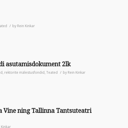
/
ated
by
Rein Kinkar
ndi asutamisdokument 2lk
/
nd
,
rektorite mälestusfondid
,
Teated
by
Rein Kinkar
a Vine ning Tallinna Tantsuteatri
 Kinkar