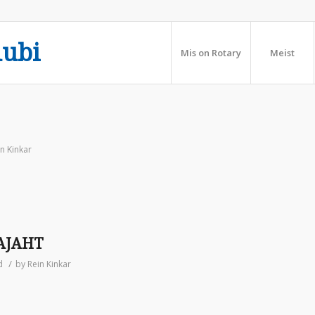
lubi
Mis on Rotary
Meist
n Kinkar
AJAHT
/
d
by
Rein Kinkar