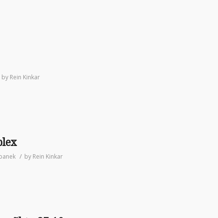
by
Rein Kinkar
plex
/
panek
by
Rein Kinkar