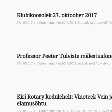
Klubikoosolek 27. oktoober 2017
/
/
27/10/2017
0 Comments
in
2017/2018
,
koosoleku protokoll
,
Te
Professor Peeter Tulviste mälestusfo
/
/
27/10/2017
0 Comments
in
2017/2018
,
pidulik
,
prof Tulviste fo
Kiri Rotary kodulehelt: Vinoteek Vein j
elamusõhtu
/
/
/
26/10/2017
0 Comments
in
2017/2018
,
Kutse
,
Teated
by
Rein