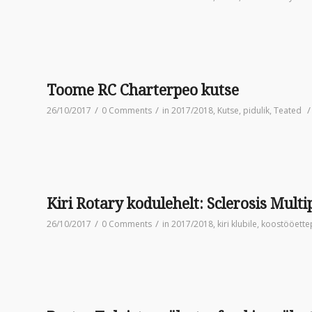
Toome RC Charterpeo kutse
/
/
/
26/10/2017
0 Comments
in
2017/2018
,
Kutse
,
pidulik
,
Teated
Kiri Rotary kodulehelt: Sclerosis Multi
/
/
26/10/2017
0 Comments
in
2017/2018
,
kiri klubile
,
koostööette