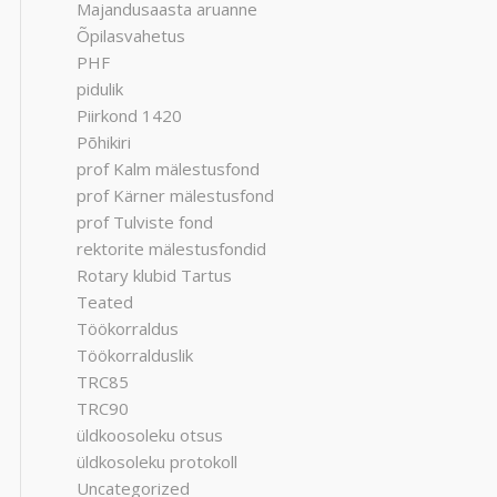
Majandusaasta aruanne
Õpilasvahetus
PHF
pidulik
Piirkond 1420
Põhikiri
prof Kalm mälestusfond
prof Kärner mälestusfond
prof Tulviste fond
rektorite mälestusfondid
Rotary klubid Tartus
Teated
Töökorraldus
Töökorralduslik
TRC85
TRC90
üldkoosoleku otsus
üldkosoleku protokoll
Uncategorized