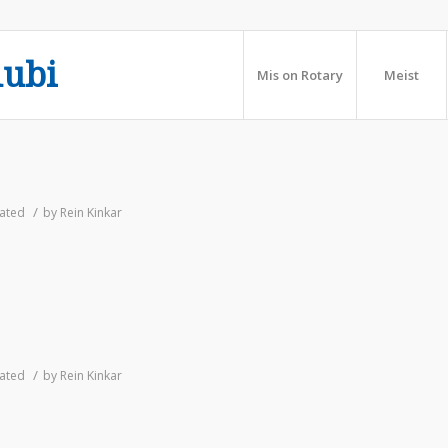
lubi
Mis on Rotary
Meist
/
ated
by
Rein Kinkar
/
ated
by
Rein Kinkar