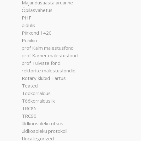
Majandusaasta aruanne
Õpilasvahetus
PHF
pidulik
Piirkond 1420
Põhikiri
prof Kalm mälestusfond
prof Kärner mälestusfond
prof Tulviste fond
rektorite mälestusfondid
Rotary klubid Tartus
Teated
Töökorraldus
Töökorralduslik
TRC85
TRC90
üldkoosoleku otsus
üldkosoleku protokoll
Uncategorized