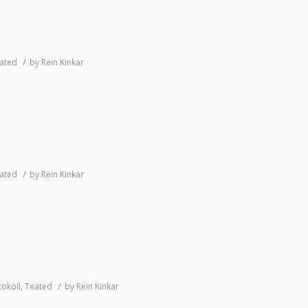
/
ated
by
Rein Kinkar
/
ated
by
Rein Kinkar
/
tokoll
,
Teated
by
Rein Kinkar