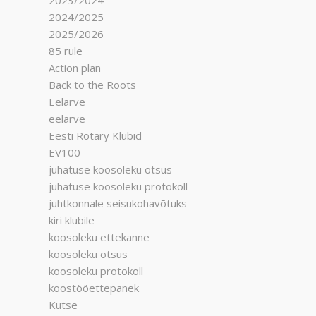
2023/2024
2024/2025
2025/2026
85 rule
Action plan
Back to the Roots
Eelarve
eelarve
Eesti Rotary Klubid
EV100
juhatuse koosoleku otsus
juhatuse koosoleku protokoll
juhtkonnale seisukohavõtuks
kiri klubile
koosoleku ettekanne
koosoleku otsus
koosoleku protokoll
koostööettepanek
Kutse