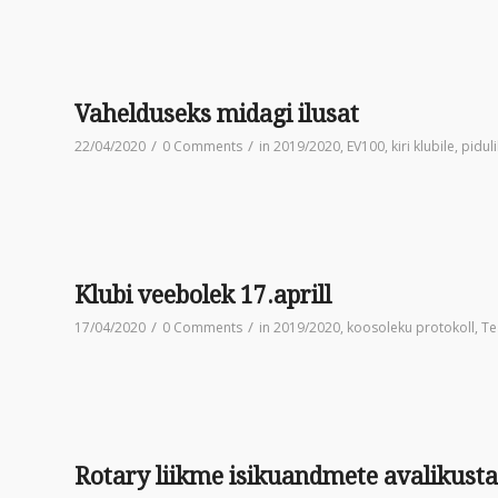
Vahelduseks midagi ilusat
/
/
22/04/2020
0 Comments
in
2019/2020
,
EV100
,
kiri klubile
,
piduli
Klubi veebolek 17.aprill
/
/
17/04/2020
0 Comments
in
2019/2020
,
koosoleku protokoll
,
Te
Rotary liikme isikuandmete avalikust