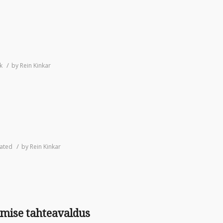
/
k
by
Rein Kinkar
/
ated
by
Rein Kinkar
amise tahteavaldus