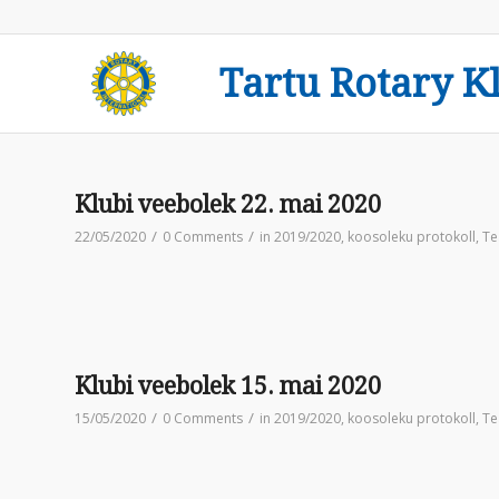
Tartu Rotary K
Klubi veebolek 22. mai 2020
/
/
22/05/2020
0 Comments
in
2019/2020
,
koosoleku protokoll
,
Te
Klubi veebolek 15. mai 2020
/
/
15/05/2020
0 Comments
in
2019/2020
,
koosoleku protokoll
,
Te