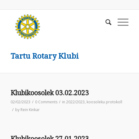
Tartu Rotary Klubi
Klubikoosolek 03.02.2023
/
/
02/02/2023
0 Comments
in
2022/2023
,
koosoleku protokoll
/
by
Rein Kinkar
Klubikoosolek 27.01.2023