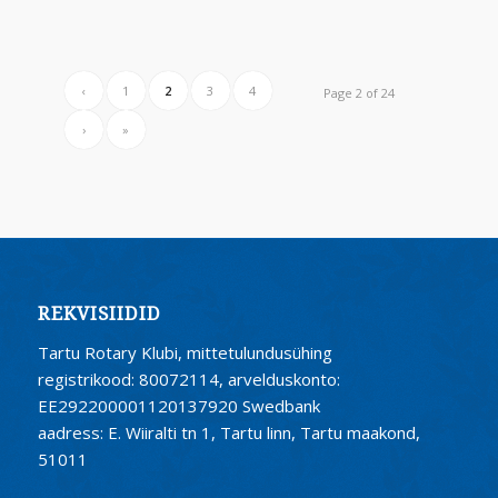
‹
1
2
3
4
Page 2 of 24
›
»
REKVISIIDID
Tartu Rotary Klubi, mittetulundusühing
registrikood: 80072114, arvelduskonto:
EE292200001120137920 Swedbank
aadress: E. Wiiralti tn 1, Tartu linn, Tartu maakond,
51011