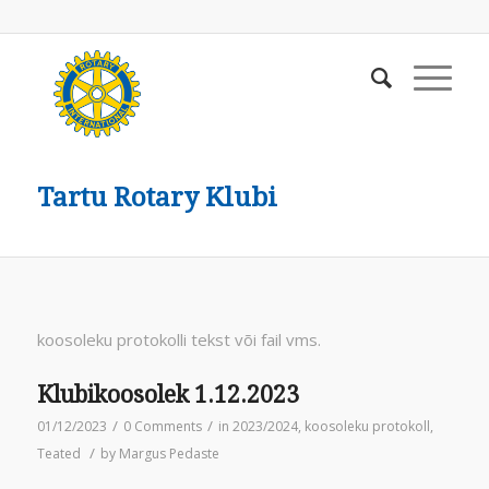
Tartu Rotary Klubi
koosoleku protokolli tekst või fail vms.
Klubikoosolek 1.12.2023
/
/
01/12/2023
0 Comments
in
2023/2024
,
koosoleku protokoll
,
/
Teated
by
Margus Pedaste